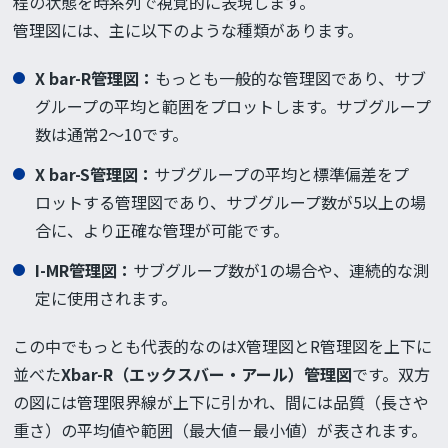
程の状態を時系列で視覚的に表現します。
管理図には、主に以下のような種類があります。
X bar-R管理図：
もっとも一般的な管理図であり、サブ
グループの平均と範囲をプロットします。サブグループ
数は通常2～10です。
X bar-S管理図
：
サブグループの平均と標準偏差をプ
ロットする管理図であり、サブグループ数が5以上の場
合に、より正確な管理が可能です。
I-MR管理図
：
サブグループ数が1の場合や、連続的な測
定に使用されます。
この中でもっとも代表的なのはX管理図とR管理図を上下に
並べた
Xbar-R（エックスバー・アール）管理図
です。双方
の図には管理限界線が上下に引かれ、間には品質（長さや
重さ）の平均値や範囲（最大値－最小値）が表されます。