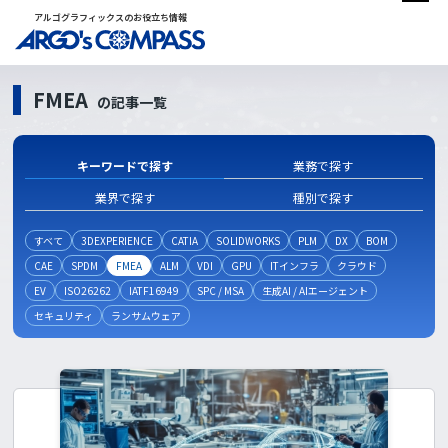
アルゴグラフィックスのお役立ち情報
FMEA
の記事一覧
キーワードで探す
業務で探す
業界で探す
種別で探す
すべて
3DEXPERIENCE
CATIA
SOLIDWORKS
PLM
DX
BOM
CAE
SPDM
FMEA
ALM
VDI
GPU
ITインフラ
クラウド
EV
ISO26262
IATF16949
SPC / MSA
生成AI / AIエージェント
セキュリティ
ランサムウェア