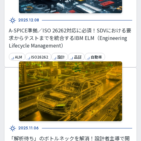
2025.12.08
A-SPICE準拠／ISO 26262対応に必須！SDVにおける要
求からテストまでを統合するIBM ELM（Engineering
Lifecycle Management）
ALM
ISO26262
設計
品証
自動車
2025.11.06
「解析待ち」のボトルネックを解消！設計者主導で開