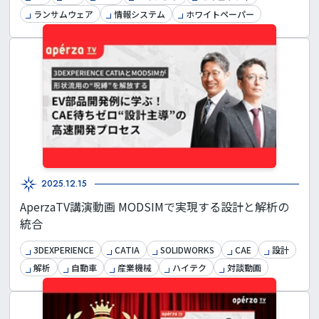
ランサムウェア
情報システム
ホワイトペーパー
2025.12.15
AperzaTV講演動画 MODSIMで実現する設計と解析の
統合
3DEXPERIENCE
CATIA
SOLIDWORKS
CAE
設計
解析
自動車
産業機械
ハイテク
対談動画