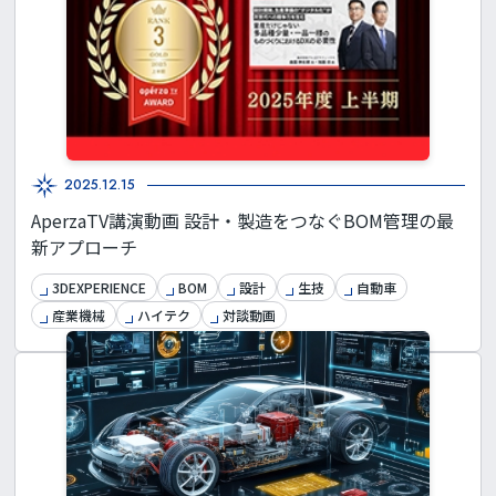
2025.12.15
AperzaTV講演動画 設計・製造をつなぐBOM管理の最
新アプローチ
3DEXPERIENCE
BOM
設計
生技
自動車
産業機械
ハイテク
対談動画