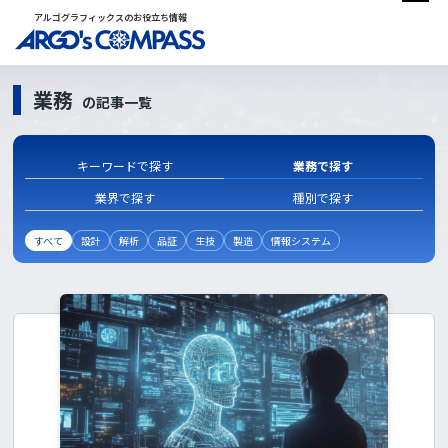
アルゴグラフィックスのお役立ち情報
業務
の記事一覧
キーワードで探す
業務で探す
業界で探す
種別で探す
すべて
設計
解析
品証
生技
製造
情報システム