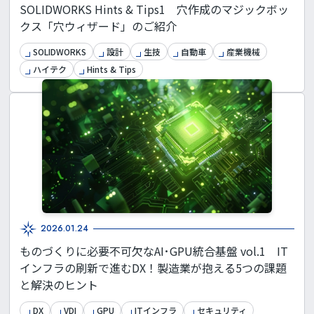
SOLIDWORKS Hints & Tips1 穴作成のマジックボッ
クス「穴ウィザード」のご紹介
SOLIDWORKS
設計
生技
自動車
産業機械
ハイテク
Hints & Tips
2026.01.24
ものづくりに必要不可欠なAI･GPU統合基盤 vol.1 IT
インフラの刷新で進むDX！製造業が抱える5つの課題
と解決のヒント
DX
VDI
GPU
ITインフラ
セキュリティ