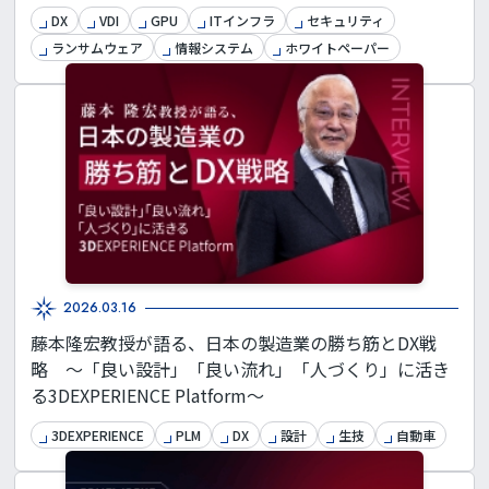
DX
VDI
GPU
ITインフラ
セキュリティ
ランサムウェア
情報システム
ホワイトペーパー
2026.03.16
藤本隆宏教授が語る、日本の製造業の勝ち筋とDX戦
略 ～「良い設計」「良い流れ」「人づくり」に活き
る3DEXPERIENCE Platform～
3DEXPERIENCE
PLM
DX
設計
生技
自動車