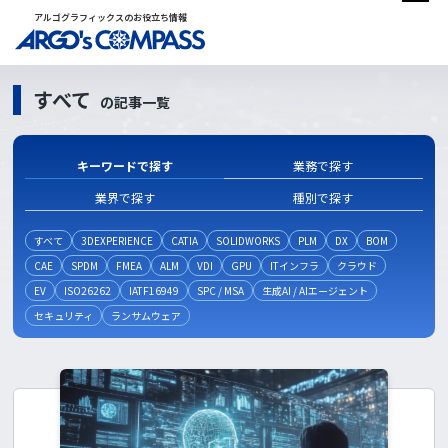
アルゴグラフィックスのお役立ち情報
すべて
の記事一覧
キーワードで探す
業務で探す
業界で探す
種別で探す
すべて
3DEXPERIENCE
CATIA
SOLIDWORKS
PLM
DX
BOM
CAE
SPDM
FMEA
ALM
VDI
GPU
ITインフラ
クラウド
EV
ISO26262
IATF16949
SPC / MSA
生成AI / AIエージェント
セキュリティ
ランサムウェア