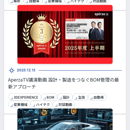
解析
自動車
産業機械
ハイテク
対談動画
2025.12.15
AperzaTV講演動画 設計・製造をつなぐBOM管理の最
新アプローチ
3DEXPERIENCE
BOM
設計
生技
自動車
産業機械
ハイテク
対談動画