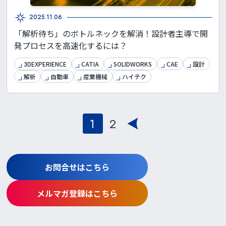
2025.11.06
「解析待ち」のボトルネックを解消！設計者主導で開
発プロセスを高速化するには？
3DEXPERIENCE
CATIA
SOLIDWORKS
CAE
設計
解析
自動車
産業機械
ハイテク
投
1
2
稿
の
お問合せはこちら
ペー
ジ
メルマガ登録はこちら
送