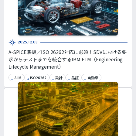
2025.12.08
A-SPICE準拠／ISO 26262対応に必須！SDVにおける要
求からテストまでを統合するIBM ELM（Engineering
Lifecycle Management）
ALM
ISO26262
設計
品証
自動車