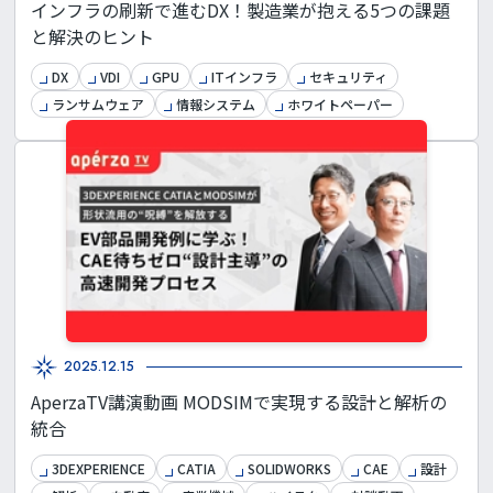
インフラの刷新で進むDX！製造業が抱える5つの課題
と解決のヒント
DX
VDI
GPU
ITインフラ
セキュリティ
ランサムウェア
情報システム
ホワイトペーパー
2025.12.15
AperzaTV講演動画 MODSIMで実現する設計と解析の
統合
3DEXPERIENCE
CATIA
SOLIDWORKS
CAE
設計