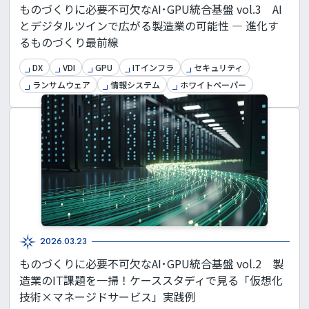
ものづくりに必要不可欠なAI･GPU統合基盤 vol.3 AI
とデジタルツインで広がる製造業の可能性 ― 進化す
るものづくり最前線
DX
VDI
GPU
ITインフラ
セキュリティ
ランサムウェア
情報システム
ホワイトペーパー
2026.03.23
ものづくりに必要不可欠なAI･GPU統合基盤 vol.2 製
造業のIT課題を一掃！ケーススタディで見る「仮想化
技術×マネージドサービス」実践例