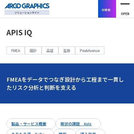
AI検索
OPEN
APIS IQ
FMEA
設計
品証
生技
PeakAvenue
FMEAをデータでつなぎ設計から工程まで一貫し
たリスク分析と判断を支える
製品・サービス概要
現状の課題 AsIs