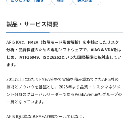
ありたき姿 ToBe
機能
導入効果
製品・サービス概要
APIS IQは、
FMEA（故障モード影響解析）を中核としたリスク
分析・品質保証
のための専用ソフトウェアで、
AIAG & VDAをは
じめ、IATF16949、ISO26262といった国際基準にも対応
してい
ます。
30年以上にわたりFMEA分野で実績を積み重ねてきたAPIS社の
技術とノウハウを基盤とし、2025年より品質・リスクマネジメ
ント分野のグローバルリーダーであるPeakAvenue社グループの
一員となっています。
APIS IQは単なるFMEA作成ツールではなく、