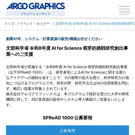
ソリューションサイト
メニュー
トップ
イベント・セミナー
文部科学省 令和8年度 AI for Science 萌芽的挑
創業41年、システム・計算資源の販売/構築お任せください
文部科学省 令和8年度 AI for Science 萌芽的挑戦研究創出事
業へのご支援
文部科学省が実施する「令和8年度 AI for Science 萌芽的挑戦研究創出事業
（以下SPReAD 1000）」は、研究者等によるAI for Scienceに関する新た
なアイデアへの挑戦を促すことで、その裾野の拡大を図り、科学研究力の強
化につなげるプログラムです。研究分野、研究手法又はAIの活用形態を問わ
ず、幅広い提案が対象とされています。
株式会社アルゴグラフィックスは、本プログラムで採択を受けた大学や研究
機関に対して、AI計算資源の提供やシステム導入構築のご支援をいたしま
す。
SPReAD 1000 公募要領
公募期間