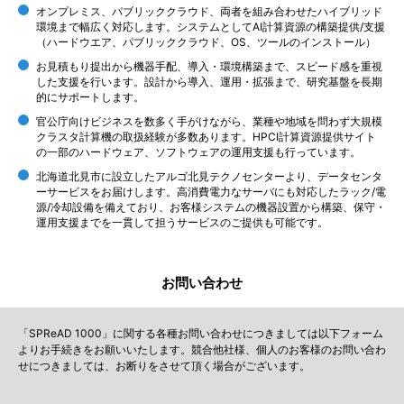
オンプレミス、パブリッククラウド、両者を組み合わせたハイブリッド
環境まで幅広く対応します。システムとしてAI計算資源の構築提供/支援
（ハードウエア、パブリッククラウド、OS、ツールのインストール）
お見積もり提出から機器手配、導入・環境構築まで、スピード感を重視
した支援を行います。設計から導入、運用・拡張まで、研究基盤を長期
的にサポートします。
官公庁向けビジネスを数多く手がけながら、業種や地域を問わず大規模
クラスタ計算機の取扱経験が多数あります。HPCI計算資源提供サイト
の一部のハードウェア、ソフトウェアの運用支援も行っています。
北海道北見市に設立したアルゴ北見テクノセンターより、データセンタ
ーサービスをお届けします。高消費電力なサーバにも対応したラック/電
源/冷却設備を備えており、お客様システムの機器設置から構築、保守・
運用支援までを一貫して担うサービスのご提供も可能です。
お問い合わせ
「SPReAD 1000」に関する各種お問い合わせにつきましては以下フォーム
よりお手続きをお願いいたします。競合他社様、個人のお客様のお問い合わ
せにつきましては、お断りをさせて頂く場合がございます。