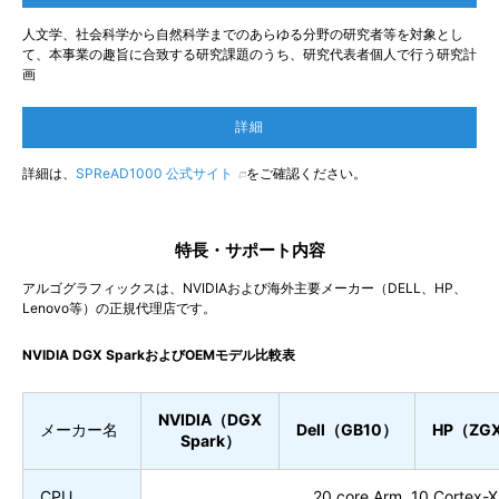
人文学、社会科学から自然科学までのあらゆる分野の研究者等を対象とし
て、本事業の趣旨に合致する研究課題のうち、研究代表者個人で行う研究計
画
詳細
詳細は、
SPReAD1000 公式サイト
をご確認ください。
特長・サポート内容
アルゴグラフィックスは、NVIDIAおよび海外主要メーカー（DELL、HP、
Lenovo等）の正規代理店です。
NVIDIA DGX SparkおよびOEMモデル比較表
NVIDIA
（DGX
メーカー名
Dell
（GB10）
HP
（ZG
Spark）
CPU
20 core Arm, 10 Cortex-