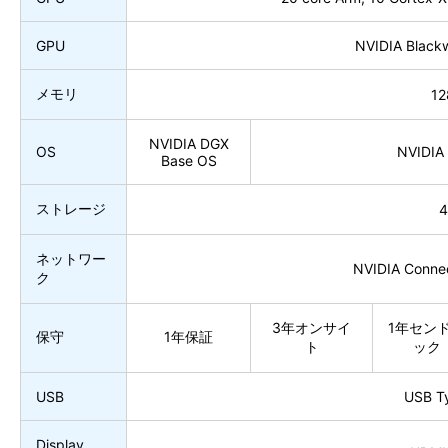
GPU
NVIDIA Blackw
メモリ
1
NVIDIA DGX
OS
NVIDIA
Base OS
ストレージ
4
ネットワー
NVIDIA Conne
ク
3年
オンサイ
1年
セン
保守
1年
保証
ト
ック
USB
USB T
Display