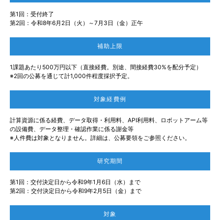
第1回：受付終了
第2回：令和8年6月2日（火）～7月3日（金）正午
補助上限
1課題あたり500万円以下（直接経費。別途、間接経費30%を配分予定）
※2回の公募を通じて計1,000件程度採択予定。
対象経費例
計算資源に係る経費、データ取得・利用料、API利用料、ロボットアーム等
の設備費、データ整理・確認作業に係る謝金等
※人件費は対象となりません。詳細は、公募要領をご参照ください。
研究期間
第1回：交付決定日から令和9年1月6日（水）まで
第2回：交付決定日から令和9年2月5日（金）まで
対象