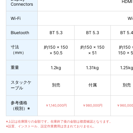
HDMI 
Connectors
Wi-Fi
Wi
Bluetooth
BT 5.3
BT 5.3
BT 5.
寸法
約150 × 150
約150 × 150
約150 
（mm）
× 50.5
× 51
150 × 
重量
1.2kg
1.31kg
1.25k
スタックケ
別売
付属
別売
ーブル
参考価格
￥1,140,000円
￥980,000円
￥960,00
（税別）※
※上記は在庫限りの金額です。在庫終了後の金額は都度確認となります。
※設置、インストール、設定作業費用は含まれておりません。